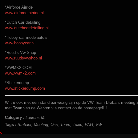
*Airforce Airride
www.airforce-airride.nl
*Dutch Car detailing
www.dutchcardetailing.nl
*Hobby car modelauto’s
www.hobbycar.nl
*Ruud’s Vw Shop
www.ruudsvwshop.nl
*VWMK2.COM
www.vwmk2.com
*Stickerdump
www.stickerdump.com
Wilt u ook met een stand aanwezig zijn op de VW Team Brabant meeting 
met Twan van de Werken via contact op de homepage!!!!
Category :
Laurens M.
Tags :
Brabant
,
Meeting
,
Oss
,
Team
,
Toxic
,
VAG
,
VW