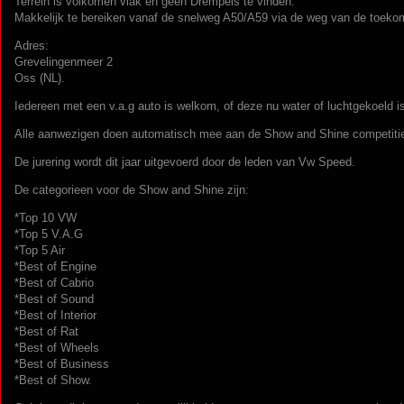
Terrein is volkomen vlak en geen Drempels te vinden.
Makkelijk te bereiken vanaf de snelweg A50/A59 via de weg van de toeko
Adres:
Grevelingenmeer 2
Oss (NL).
Iedereen met een v.a.g auto is welkom, of deze nu water of luchtgekoeld i
Alle aanwezigen doen automatisch mee aan de Show and Shine competiti
De jurering wordt dit jaar uitgevoerd door de leden van Vw Speed.
De categorieen voor de Show and Shine zijn:
*Top 10 VW
*Top 5 V.A.G
*Top 5 Air
*Best of Engine
*Best of Cabrio
*Best of Sound
*Best of Interior
*Best of Rat
*Best of Wheels
*Best of Business
*Best of Show.