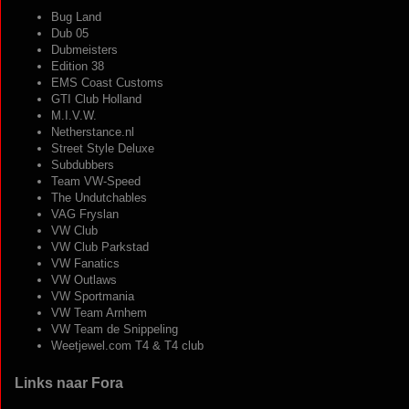
Bug Land
Dub 05
Dubmeisters
Edition 38
EMS Coast Customs
GTI Club Holland
M.I.V.W.
Netherstance.nl
Street Style Deluxe
Subdubbers
Team VW-Speed
The Undutchables
VAG Fryslan
VW Club
VW Club Parkstad
VW Fanatics
VW Outlaws
VW Sportmania
VW Team Arnhem
VW Team de Snippeling
Weetjewel.com T4 & T4 club
Links naar Fora