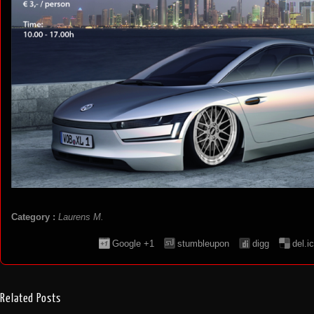
Category :
Laurens M.
Google +1
stumbleupon
digg
del.i
Related Posts