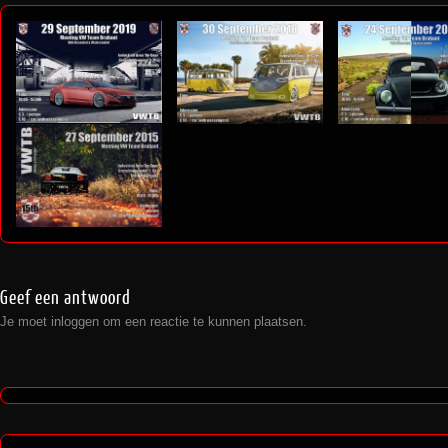
9
eting VW Team Brabant 2018
Meeting VW Team Brabant 2017
5
Geef een antwoord
Je moet
inloggen
om een reactie te kunnen plaatsen.